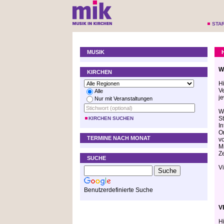
STA
MUSIK
W
KIRCHEN
H
V
Alle
je
Nur mit Veranstaltungen
W
S
KIRCHEN SUCHEN
I
O
TERMINE NACH MONAT
v
M
Z
SUCHE
V
Benutzerdefinierte Suche
V
H