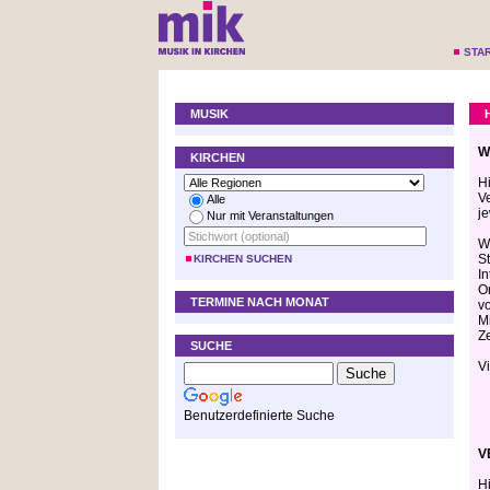
STA
MUSIK
W
KIRCHEN
H
V
Alle
je
Nur mit Veranstaltungen
W
S
KIRCHEN SUCHEN
I
O
TERMINE NACH MONAT
v
M
Z
SUCHE
V
Benutzerdefinierte Suche
V
H