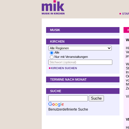
STA
MUSIK
W
KIRCHEN
H
V
Alle
je
Nur mit Veranstaltungen
W
S
KIRCHEN SUCHEN
I
O
TERMINE NACH MONAT
v
M
Z
SUCHE
V
Benutzerdefinierte Suche
V
H